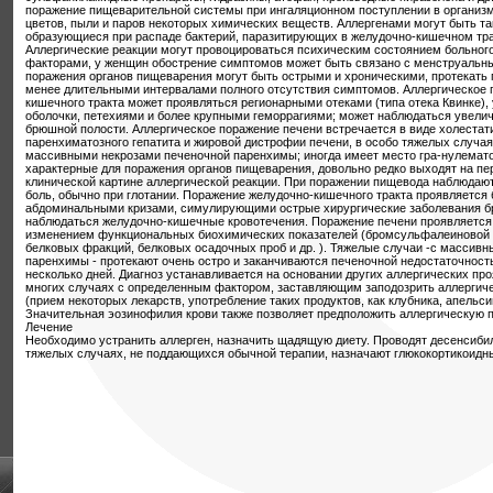
поражение пищеварительной системы при ингаляционном поступлении в организм
цветов, пыли и паров некоторых химических веществ. Аллергенами могут быть та
образующиеся при распаде бактерий, паразитирующих в желудочно-кишечном тра
Аллергические реакции могут провоцироваться психическим состоянием больног
факторами, у женщин обострение симптомов может быть связано с менструальн
поражения органов пищеварения могут быть острыми и хроническими, протекать 
менее длительными интервалами полного отсутствия симптомов. Аллергическое 
кишечного тракта может проявляться регионарными отеками (типа отека Квинке),
оболочки, петехиями и более крупными геморрагиями; может наблюдаться увели
брюшной полости. Аллергическое поражение печени встречается в виде холестат
паренхиматозного гепатита и жировой дистрофии печени, в особо тяжелых случа
массивными некрозами печеночной паренхимы; иногда имеет место гра-нулемато
характерные для поражения органов пищеварения, довольно редко выходят на пе
клинической картине аллергической реакции. При поражении пищевода наблюдают
боль, обычно при глотании. Поражение желудочно-кишечного тракта проявляется 
абдоминальными кризами, симулирующими острые хирургические заболевания б
наблюдаться желудочно-кишечные кровотечения. Поражение печени проявляется 
изменением функциональных биохимических показателей (бромсульфалеиновой 
белковых фракций, белковых осадочных проб и др. ). Тяжелые случаи -с массив
паренхимы - протекают очень остро и заканчиваются печеночной недостаточность
несколько дней. Диагноз устанавливается на основании других аллергических про
многих случаях с определенным фактором, заставляющим заподозрить аллергич
(прием некоторых лекарств, употребление таких продуктов, как клубника, апельсины
Значительная эозинофилия крови также позволяет предположить аллергическую 
Лечение
Необходимо устранить аллерген, назначить щадящую диету. Проводят десенсиб
тяжелых случаях, не поддающихся обычной терапии, назначают глюкокортикоидн