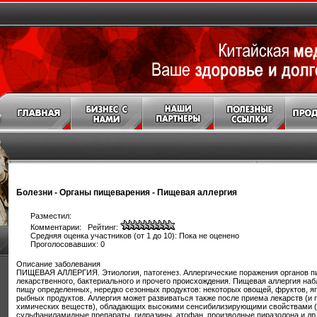
Болезни
-
Органы пищеварения
-
Пищевая аллергия
Разместил:
Комментарии: Рейтинг:
Средняя оценка участников (от 1 до 10): Пока не оценено
Проголосовавших: 0
Описание заболевания
ПИЩЕВАЯ АЛЛЕРГИЯ. Этиология, патогенез. Аллергические поражения органов п
лекарственного, бактериального и прочего происхождения. Пищевая аллергия на
пищу определенных, нередко сезонных продуктов: некоторых овощей, фруктов, яго
рыбных продуктов. Аллергия может развиваться также после приема лекарств (и 
химических веществ), обладающих высокими сенсибилизирующими свойствами (
сульфаниламидные препараты, гидразины, атофан, производные пиразолона и др.