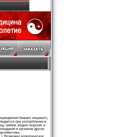
ищеварения бывают пищевого,
блюдается при употреблении в
д, грибов, редких морских и
попадания в организм других
антибиотики,
 ). Возможно аллергическое