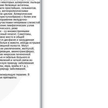
 некоторых аллергенов: пыльцы
кже белковые антигены,
кте простейших, гельминтов.
о, метеорологическими
ым циклом. Аллергические
приступообразно с более или
поражение желудочно-
 участками гиперемии слизистой
чение лимфатических узлов
ического, реже
ях - со множественными
зный гепатит. Симптомы,
рвое место в общей
ся дисфагия и загрудинная
болью в животе, иногда острыми
рюшной полости. Могут
ее увеличением, желтухой,
реакции, аминотрансфераз,
ным некрозом печеночной
ю и гибелью больного в
явлений и четкой связи во
ескую природу заболевания
, икра, крабы и т д. ).
природу заболевания.
илизирующую терапию. В
ые препараты.