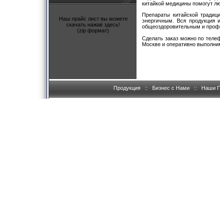
китайкой медицины помогут л
Препараты китайской традиц
Наш прайс лист вы можете
энергичным. Вся продукция и
скачать нажав здесь!
общеоздоровительным и профи
(zip формат)
Cделать заказ можно по телеф
Москве и оперативно выполним
Продукция
::
Бизнес с Нами
::
Наши 