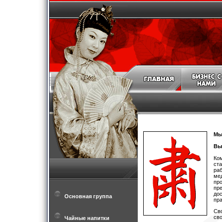
Мы
Вы
Ком
ста
раб
ме
про
пре
до
Основная группа
пра
Св
св
Чайные напитки