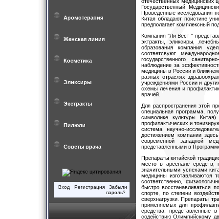
отечественных медицинских ц
Государственный Медицински
Проведенные исследования по
Аромотерапия
Китая обладают поистине ун
предполагает комплексный по
Компания "Ли Вест " представ
Женская линия
эктракты, эликсиры, лечебн
образования компания уде
соответсвуют международн
государственного санитарн
Косметика
наблюдение за эффективност
медицины в России и ближнем
разных отраслях здравоохра
Эликсиры
учреждениями России и други
схемы лечения и профилактик
врачей.
Экстракты
Для распространения этой п
специальная программа, полу
символике культуры Китая
профилактических и тонизирую
Пилюли
система научно-исследоват
достижением компании здесь
современной западной ме
Советы врача
представленными в Программе
Препараты китайской традици
место в арсенале средств, 
значительными успехами кита
медицины изготавливаются т
соответственно, физиологич
Вход
Регистрация
Забыли
быстро восстанавливаться по
пароль?
спорте, по степени воздейст
сверхнагрузки.
Препараты тра
применяемых для профилакти
средства, представленные 
содействию Олимпийскому дв