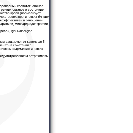
оронарный кровоток, снижая
ренних органов и состояние
ойства крови (нормализует
нию атеросклеротических бляшек
сокоэффективен в отношении
 аритмии, миокардиодистрофии,
ево (Ligni Dalbergiae
озы варьируют от капель до 5
менять в сочетании с
приемом фармакологических
ред употреблением встряхивать.