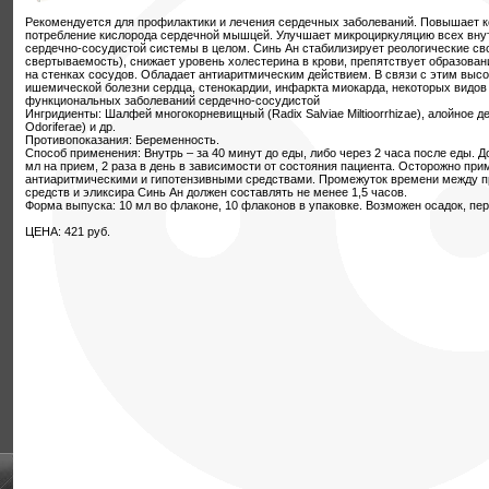
Рекомендуется для профилактики и лечения сердечных заболеваний. Повышает к
потребление кислорода сердечной мышцей. Улучшает микроциркуляцию всех внут
сердечно-сосудистой системы в целом. Синь Ан стабилизирует реологические св
свертываемость), снижает уровень холестерина в крови, препятствует образова
на стенках сосудов. Обладает антиаритмическим действием. В связи с этим вы
ишемической болезни сердца, стенокардии, инфаркта миокарда, некоторых видов
функциональных заболеваний сердечно-сосудистой
Ингридиенты: Шалфей многокорневищный (Radix Salviae Miltioorrhizae), алойное дер
Odoriferae) и др.
Противопоказания: Беременность.
Способ применения: Внутрь – за 40 минут до еды, либо через 2 часа после еды. Д
мл на прием, 2 раза в день в зависимости от состояния пациента. Осторожно при
антиаритмическими и гипотензивными средствами. Промежуток времени между 
средств и эликсира Синь Ан должен составлять не менее 1,5 часов.
Форма выпуска: 10 мл во флаконе, 10 флаконов в упаковке. Возможен осадок, пе
ЦЕНА: 421 руб.