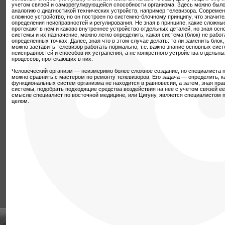
учетом связей и саморегулирующейся способности организма. Здесь можно было
аналогию с диагностикой технических устройств, например телевизора. Совреме
сложное устройство, но он построен по системно-блочному принципу, что значит
определения неисправностей и регулирования. Не зная в принципе, какие сложн
протекают в нем и каково внутреннее устройство отдельных деталей, но зная о
системы и их назначение, можно легко определить, какая система (блок) не работ
определенных точках. Далее, зная что в этом случае делать: то ли заменить блок, 
можно заставить телевизор работать нормально, т.е. важно знание основных сис
неисправностей и способов их устранения, а не конкретного устройства отдельн
процессов, протекающих в них.
Человеческий организм — неизмеримо более сложное создание, но специалиста п
можно сравнить с мастером по ремонту телевизоров. Его задача — определить, к
функциональных систем организма не находится в равновесии, а затем, зная пра
системы, подобрать подходящие средства воздействия на нее с учетом связей ее
смысле специалист по восточной медицине, или Цигуну, является специалистом 
целом.