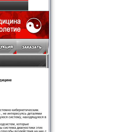
едицине
истемно-кибернетическим.
., не интересуясь деталями
щуюся систему, находящуюся в
подсистем, которые
ы система диагностики этих
и способы воздействия на них с