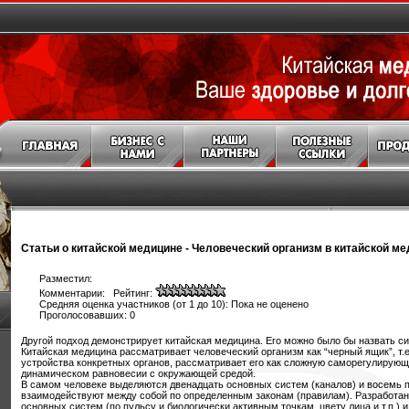
Статьи о китайской медицине
-
Человеческий организм в китайской м
Разместил:
Комментарии: Рейтинг:
Средняя оценка участников (от 1 до 10): Пока не оценено
Проголосовавших: 0
Другой подход демонстрирует китайская медицина. Его можно было бы назвать с
Китайская медицина рассматривает человеческий организм как “черный ящик”, т.е
устройства конкретных органов, рассматривает его как сложную саморегулирую
динамическом равновесии с окружающей средой.
В самом человеке выделяются двенадцать основных систем (каналов) и восемь 
взаимодействуют между собой по определенным законам (правилам). Разработан
основных систем (по пульсу и биологически активным точкам, цвету лица и т.п.) 