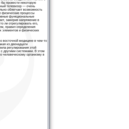
 бы провести некоторую
нный телевизор — очень
ельно облегчает возможность
ые физические процессы
сновные функциональные
ает, замерив напряжение в
то ли отрегулировать его,
тем, правил определения
ых элементов и физических
о восточной медицине в чем-то
акая из двенадцати
вила регулирования этой
 с другими системами. В этом
по человеческому организму в