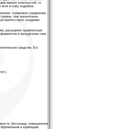
удов нижних конечностей, то
 мозг и тому подобное.
пиллин- холиновое соединение,
стерина, чем значительно
рый препятствует оседанию
ник, расширяют кровеносные
 ферментов в желудочном соке.
евтическое средство. Его
ое ).
имости, бессонице, повышенном
я, беременным и кормящим