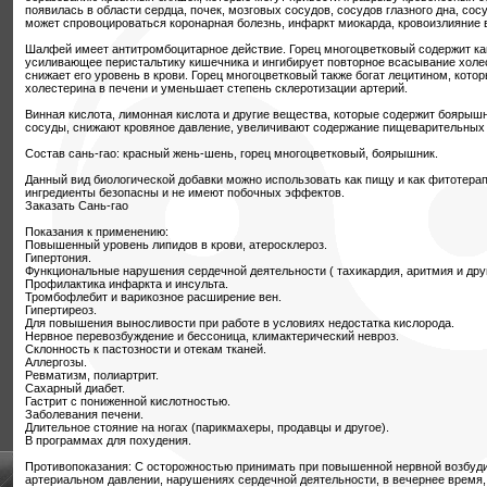
появилась в области сердца, почек, мозговых сосудов, сосудов глазного дна, сос
может спровоцироваться коронарная болезнь, инфаркт миокарда, кровоизлияние в
Шалфей имеет антитромбоцитарное действие. Горец многоцветковый содержит ка
усиливающее перистальтику кишечника и ингибирует повторное всасывание холе
снижает его уровень в крови. Горец многоцветковый также богат лецитином, кото
холестерина в печени и уменьшает степень склеротизации артерий.
Винная кислота, лимонная кислота и другие вещества, которые содержит боярыш
сосуды, снижают кровяное давление, увеличивают содержание пищеварительных
Состав сань-гао: красный жень-шень, горец многоцветковый, боярышник.
Данный вид биологической добавки можно использовать как пищу и как фитотерап
ингредиенты безопасны и не имеют побочных эффектов.
Заказать Сань-гао
Показания к применению:
Повышенный уровень липидов в крови, атеросклероз.
Гипертония.
Функциональные нарушения сердечной деятельности ( тахикардия, аритмия и друг
Профилактика инфаркта и инсульта.
Тромбофлебит и варикозное расширение вен.
Гипертиреоз.
Для повышения выносливости при работе в условиях недостатка кислорода.
Нервное перевозбуждение и бессоница, климактерический невроз.
Склонность к пастозности и отекам тканей.
Аллергозы.
Ревматизм, полиартрит.
Сахарный диабет.
Гастрит с пониженной кислотностью.
Заболевания печени.
Длительное стояние на ногах (парикмахеры, продавцы и другое).
В программах для похудения.
Противопоказания: С осторожностью принимать при повышенной нервной возбуд
артериальном давлении, нарушениях сердечной деятельности, в вечернее врем