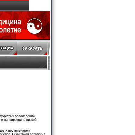
судистых заболеваний.
 и липопротеина низкой
дов и постепенному
судов. Если такая патология