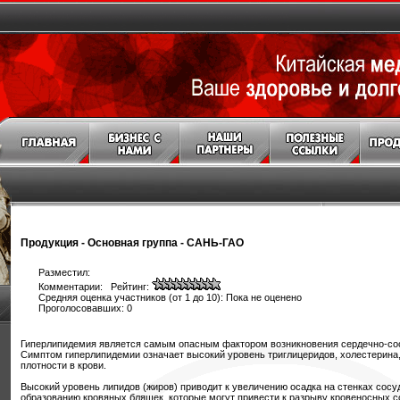
Продукция
-
Основная группа
-
САНЬ-ГАО
Разместил:
Комментарии: Рейтинг:
Средняя оценка участников (от 1 до 10): Пока не оценено
Проголосовавших: 0
Гиперлипидемия является самым опасным фактором возникновения сердечно-со
Симптом гиперлипидемии означает высокий уровень триглицеридов, холестерина,
плотности в крови.
Высокий уровень липидов (жиров) приводит к увеличению осадка на стенках сосу
образованию кровяных бляшек, которые могут привести к разрыву кровеносных со