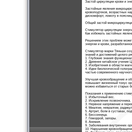
Застой циркуляции крови и эне
Застойные явления микроцирку
кровоподтеков, возрастных на
дискомфорт, ломоту в поясниц
Общий застой микроциркуляции
Стимулятор циркуляции энергии
Как избежать застойных явлен
Решением этих проблем может
энергии и крови, разработанн
Стимулятор марки Тяньши созд
знаний и достижений целого ря
1. Глубокие знания функциона
2. Древнее китайское учение Ц
3. Изобретения в области магн
4. Идеи биологической голог
частью современного научного
Улучшая кровообращение и обм
повышает жизненный тонус орг
можно избавиться от старых б
Показания к применению стиму
1. Избыточный вес.
2. Искривление позвоночника.
3. Нервное напряжение и пере
4. Миалгии, невралгии, радикул
5. Артрит, боли в суставах, под
6. Бессонница.
7. Геморрой, запоры.
8. Анемия.
9. Заболевания внутренних ор
10. Нарушение кровообращени