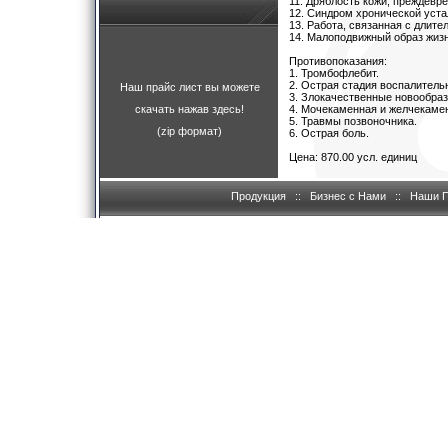
11. Дряблость кожи, преждевр
12. Синдром хронической уста
13. Работа, связанная с длите
14. Малоподвижный образ жизн
Противопоказания:
1. Тромбофлебит.
2. Острая стадия воспалитель
Наш прайс лист вы можете
3. Злокачественные новообраз
скачать нажав здесь!
4. Мочекаменная и желчекамен
5. Травмы позвоночника.
(zip формат)
6. Острая боль.
Цена: 870.00 усл. единиц
Продукция
::
Бизнес с Нами
::
Наши 