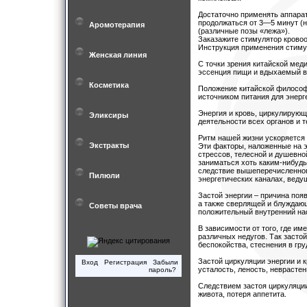
Достаточно применять аппарат
продолжаться от 3—5 минут (н
Аромотерапия
(различные позы «лежа»).
Заказажите стимулятор крово
Инструкция применения стиму
Женская линия
С точки зрения китайской меди
эссенция пищи и вдыхаемый в
Косметика
Положение китайской философии
источником питания для энерг
Энергия и кровь, циркулирующ
Эликсиры
деятельности всех органов и 
Ритм нашей жизни ускоряется 
Экстракты
Эти факторы, наложенные на 
стрессов, телесной и душевно
заниматься хоть каким-нибудь 
следствие вышеперечисленного 
Пилюли
энергетических каналах, вед
Застой энергии – причина поя
а также сверлящей и блуждающ
Советы врача
положительный внутренний на
В зависимости от того, где им
различных недугов. Так засто
беспокойства, стеснения в гр
Застой циркуляции энергии и 
Вход
Регистрация
Забыли
усталость, леность, неврасте
пароль?
Следствием застоя циркуляции
живота, потеря аппетита.