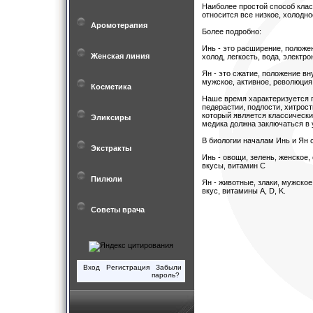
Наиболее простой способ клас
относится все низкое, холодное
Аромотерапия
Более подробно:
Инь - это расширение, положе
Женская линия
холод, легкость, вода, электро
Ян - это сжатие, положение вну
мужское, активное, революция
Косметика
Наше время характеризуется п
педерастии, подлости, хитрост
который является классически
Эликсиры
медика должна заключаться в 
В биологии началам Инь и Ян
Экстракты
Инь - овощи, зелень, женское
вкусы, витамин С
Пилюли
Ян - животные, злаки, мужско
вкус, витамины А, D, K.
Советы врача
Вход
Регистрация
Забыли
пароль?