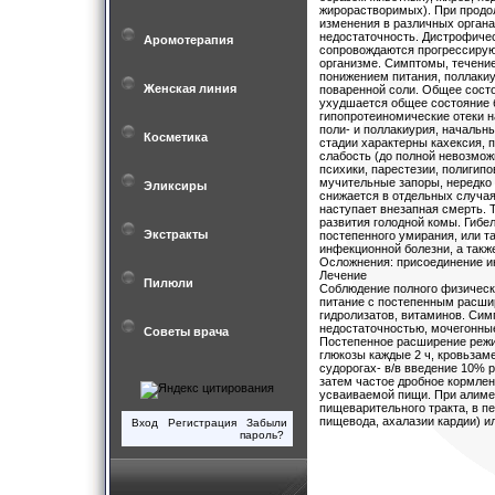
жирорастворимых). При продо
изменения в различных органа
недостаточность. Дистрофиче
Аромотерапия
сопровождаются прогрессирую
организме. Симптомы, течение
понижением питания, поллаки
Женская линия
поваренной соли. Общее состо
ухудшается общее состояние 
гипопротеиномические отеки н
поли- и поллакиурия, начальн
Косметика
стадии характерны кахексия, 
слабость (до полной невозмо
психики, парестезии, полигип
мучительные запоры, нередко
Эликсиры
снижается в отдельных случаях
наступает внезапная смерть. 
развития голодной комы. Гибе
Экстракты
постепенного умирания, или т
инфекционной болезни, а такж
Осложнения: присоединение ин
Лечение
Пилюли
Соблюдение полного физическо
питание с постепенным расши
гидролизатов, витаминов. Сим
недостаточностью, мочегонные
Советы врача
Постепенное расширение режим
глюкозы каждые 2 ч, кровьзам
судорогах- в/в введение 10% р
затем частое дробное кормлен
усваиваемой пищи. При алиме
пищеварительного тракта, в п
пищевода, ахалазии кардии) ил
Вход
Регистрация
Забыли
пароль?