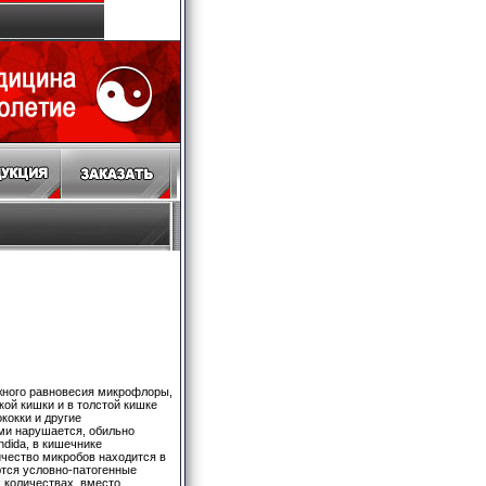
ого равновесия микрофлоры,
ой кишки и в толстой кишке
кокки и другие
ми нарушается, обильно
dida, в кишечнике
чество микробов находится в
ются условно-патогенные
 количествах, вместо