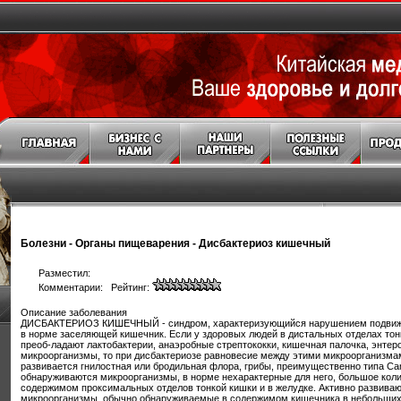
Болезни
-
Органы пищеварения
-
Дисбактериоз кишечный
Разместил:
Комментарии: Рейтинг:
Описание заболевания
ДИСБАКТЕРИОЗ КИШЕЧНЫЙ - синдром, характеризующийся нарушением подвижн
в норме заселяющей кишечник. Если у здоровых людей в дистальных отделах тонк
преоб-ладают лактобактерии, анаэробные стрептококки, кишечная палочка, энтеро
микроорганизмы, то при дисбактериозе равновесие между этими микроорганизма
развивается гнилостная или бродильная флора, грибы, преимущественно типа Can
обнаруживаются микроорганизмы, в норме нехарактерные для него, большое коли
содержимом проксимальных отделов тонкой кишки и в желудке. Активно развива
микроорганизмы, обычно обнаруживаемые в содержимом кишечника в небольших