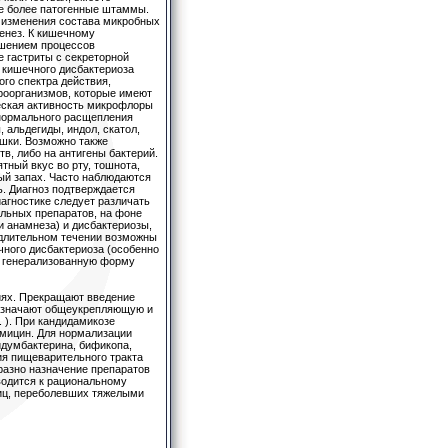
е более патогенные штаммы.
 изменения состава микробных
енез. К кишечному
ушением процессов
 гастриты с секреторной
й кишечного дисбактериоза
го спектра действия,
оорганизмов, которые имеют
еская активность микрофлоры
енормального расщепления
альдегиды, индол, скатол,
ишки. Возможно также
, либо на антигены бактерий.
тный вкус во рту, тошнота,
ый запах. Часто наблюдаются
ь. Диагноз подтверждается
гностике следует различать
льных препаратов, на фоне
 анамнеза) и дисбактериозы,
длительном течении возможны
чного дисбактериоза (особенно
в генерализованную форму
иях. Прекращают введение
назначают общеукрепляющую и
 ). При кандидамикозе
омицин. Для нормализации
думбактерина, бификопа,
ия пищеварительного тракта
бразно назначение препаратов
водится к рациональному
иц, переболевших тяжелыми