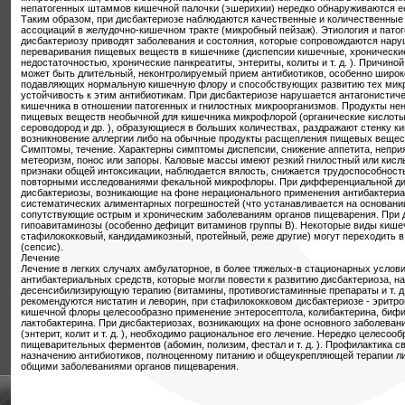
непатогенных штаммов кишечной палочки (эшерихии) нередко обнаруживаются е
Таким образом, при дисбактериозе наблюдаются качественные и количественные
ассоциаций в желудочно-кишечном тракте (микробный пейзаж). Этиология и патог
дисбактериозу приводят заболевания и состояния, которые сопровождаются нар
переваривания пищевых веществ в кишечнике (диспепсии кишечные, хронические
недостаточностью, хронические панкреатиты, энтериты, колиты и т. д. ). Причино
может быть длительный, неконтролируемый прием антибиотиков, особенно широко
подавляющих нормальную кишечную флору и способствующих развитию тех микр
устойчивость к этим антибиотикам. При дисбактериозе нарушается антагонистич
кишечника в отношении патогенных и гнилостных микроорганизмов. Продукты н
пищевых веществ необычной для кишечника микрофлорой (органические кислоты, 
сероводород и др. ), образующиеся в больших количествах, раздражают стенку к
возникновение аллергии либо на обычные продукты расщепления пищевых веществ
Симптомы, течение. Характерны симптомы диспепсии, снижение аппетита, неприя
метеоризм, понос или запоры. Каловые массы имеют резкий гнилостный или кисл
признаки общей интоксикации, наблюдается вялость, снижается трудоспособност
повторными исследованиями фекальной микрофлоры. При дифференциальной диа
дисбактериозы, возникающие на фоне нерационального применения антибактериа
систематических алиментарных погрешностей (что устанавливается на основании
сопутствующие острым и хроническим заболеваниям органов пищеварения. При 
гипоавитаминозы (особенно дефицит витаминов группы В). Некоторые виды кише
стафилококковый, кандидамикозный, протейный, реже другие) могут переходить 
(сепсис).
Лечение
Лечение в легких случаях амбулаторное, в более тяжелых-в стационарных услов
антибактериальных средств, которые могли повести к развитию дисбактериоза, 
десенсибилизирующую терапию (витамины, противогистаминные препараты и т. д.
рекомендуются нистатин и леворин, при стафилококковом дисбактериозе - эритр
кишечной флоры целесообразно применение энтеросептола, колибактерина, бифи
лактобактерина. При дисбактериозах, возникающих на фоне основного заболеван
(энтерит, колит и т. д. ), необходимо рациональное его лечение. Нередко целесоо
пищеварительных ферментов (абомин, полизим, фестал и т. д. ). Профилактика с
назначению антибиотиков, полноценному питанию и общеукрепляющей терапии л
общими заболеваниями органов пищеварения.