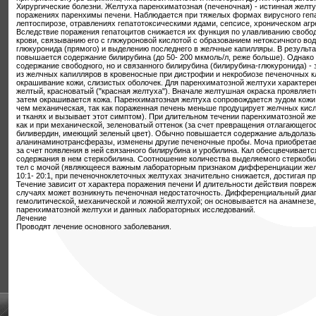
Хирургические болезни. Желтуха паренхиматозная (печеночная) - истинная желт
поражениях паренхимы печени. Наблюдается при тяжелых формах вирусного гепа
лептоспирозе, отравлениях гепатотоксическими ядами, сепсисе, хроническом агре
Вследствие поражения гепатоцитов снижается их функция по улавливанию свобод
крови, связыванию его с глкжуроновой кислотой с образованием нетоксичного во
глюкуронида (прямого) и выделению последнего в желчные капилляры. В результа
повышается содержание билирубина (до 50- 200 мкмоль/л, реже больше). Однако
содержание свободного, но и связанного билирубина (билирубина-глюкуронида) - 
из желчных капилляров в кровеносные при дистрофии и некробиозе печеночных к
окрашивание кожи, слизистых оболочек. Для паренхиматозной желтухи характере
желтый, красноватый ("красная желтуха"). Вначале желтушная окраска проявляетс
затем окрашивается кожа. Паренхиматозная желтуха сопровождается зудом кожи
чем механическая, так как пораженная печень меньше продуцирует желчных кисл
и тканях и вызывает этот симптом). При длительном течении паренхиматозной же
как и при механической, зеленоватый оттенок (за счет превращения отлагающего
биливердин, имеющий зеленый цвет). Обычно повышается содержание альдолазы
аланинаминотрансферазы, изменены другие печеночные пробы. Моча приобретает
за счет появления в ней связанного билирубина и уробилина. Кал обесцвечивает
содержания в нем стеркобилина. Соотношение количества выделяемого стеркоби
тел с мочой (являющееся важным лабораторным признаком дифференциации жел
10:1- 20:1, при печеночноклеточных желтухах значительно снижается, достигая п
Течение зависит от характера поражения печени И длительности действия повре
случаях может возникнуть печеночная недостаточность. Дифференциальный диаг
гемолитической, механической и ложной желтухой; он основывается на анамнезе
паренхиматозной желтухи и данных лабораторных исследований.
Лечение
Проводят лечение основного заболевания.