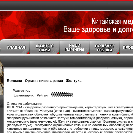
Болезни
-
Органы пищеварения
-
Желтуха
Разместил:
Комментарии: Рейтинг:
Описание заболевания
ЖЕЛТУХА - синдромы различного происхождения, характеризующиеся желтушны
слизистых оболочек. Желтуха (истинная) - симптомокомплекс, характеризующи
кожи и слизистых оболочек, обусловленный накоплением в тканях и крови билиру
гипербилирубинемии различают желтухи гемолитическую (надпеченочную), парен
механическую (подпеченочную). Желтуха гемолитичсская см. Болезни системы к
(псевдожелтуха) - желтушное окрашивание кожи (но не слизистых оболочек!) всл
каротинов при длительном и обильном употреблении в пищу моркови, апельсинов
при приеме внутрь акрихина, пикриновой кислоты и некоторых других препаратов