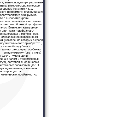
уха, возникающая при различных
тита, иктерогеморрагическом
ссивном гепатите и т. д.
ного (непрямого) билирубина из
дорастворимого билирубина-
те в сыворотке крови
 в крови повышается не только
за счет его обратной диффузии
леток. Возникает желтушное
н цвет кожи - шафраново-
я на склерах и мягком небе,
, однако менее выраженным,
от (накопление которых в крови
лтухи кожа может приобретать,
ся в коже билирубина в
, аминотрансфераз, особенно
 темную окраску (цвета пива)
ся за счет уменьшения
лина с калом и уробилиновых
тух), составляющее в норме
ри тяжелых поражениях до 1:1.
ждающего начала; в тяжелых
ноз проводится с
, клинических особенностях