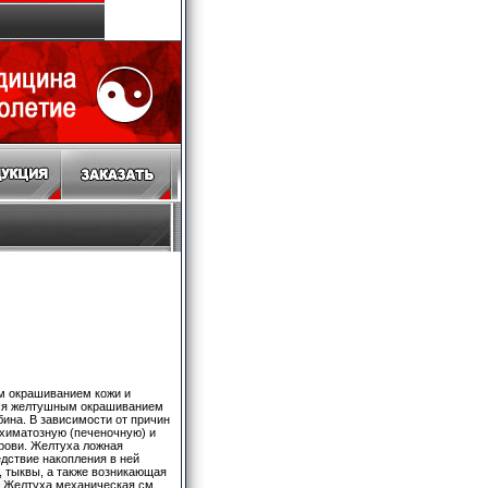
м окрашиванием кожи и
йся желтушным окрашиванием
бина. В зависимости от причин
химатозную (печеночную) и
рови. Желтуха ложная
едствие накопления в ней
, тыквы, а также возникающая
. Желтуха механическая см.