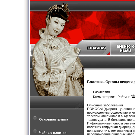
Болезни
-
Органы пищева
Разместил:
Комментарии: Рейтинг:
Описание заболевания
ПОНОСЫ (диарея) - учащенное
прохождением содержимого ки
толстом кишечнике и выделени
Основная группа
транссудата. В большинстве с
Инфекционные поносы отмечаю
болезнях (вирусная диарея), 
при аллергии к тем или иным
Чайные напитки
переваривания пищевых масс 