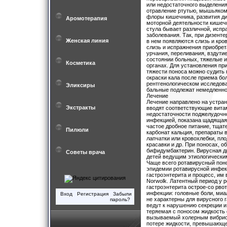
или недостаточного выделени
отравление ртутью, мышьяком
флоры кишечника, развития д
Аромотерапия
моторной деятельности кишечн
стула бывает различной, испр
заболевания. Так, при дизент
Женская линия
в нем появляются слизь и кров
слизь и испражнения приобрет
урчания, переливания, вздути
состоянии больных, тяжелые 
Косметика
органах. Для установления пр
тяжести поноса можно судить 
окраски кала после приема бо
рентгенологическом исследова
Эликсиры
бальные подлежат немедленно
Лечение
Лечение направлено на устра
Экстракты
вводят соответствующие витам
недостаточности поджелудочно
инфекцией, показана щадящая 
частое дробное питание, тща
Пилюли
карбонат кальция, препараты 
лапчатки или кровохлебки, пл
красавки и др. При поносах, 
бифидумбактерин. Вирусная ди
Советы врача
детей ведущим этиологически
Чаще всего ротавирусный поно
эпидемии ротавирусной инфек
гастроэнтерита и процесс, им
Norwolk. Латентный период у р
гастроэнтерита острое-со рво
инфекции: головные боли, миал
Вход
Регистрация
Забыли
не характерны для вирусного 
пароль?
ведут к нарушению секреции и
теряемая с поносом жидкость 
вызываемый холерным вибрион
потере жидкости, превышающей