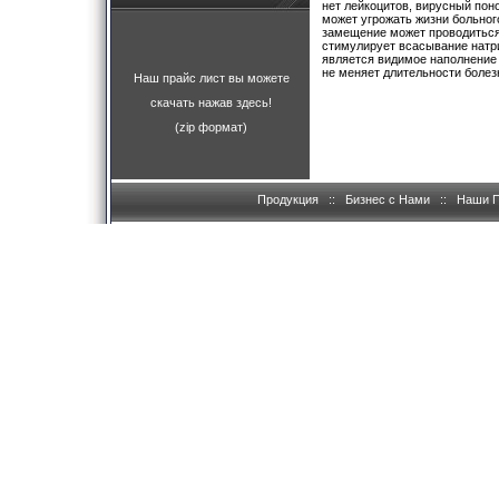
нет лейкоцитов, вирусный поно
может угрожать жизни больног
замещение может проводиться 
стимулирует всасывание натрия
является видимое наполнение 
не меняет длительности болез
Наш прайс лист вы можете
скачать нажав здесь!
(zip формат)
Продукция
::
Бизнес с Нами
::
Наши 