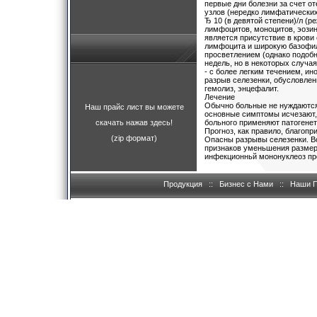
Лечение
Обычно больные не нуждаются 
Наш прайс лист вы можете
основные симптомы исчезают, 
скачать нажав здесь!
больного применяют патогенети
Прогноз, как правило, благопр
(zip формат)
Опасны разрывы селезенки. В
признаков уменьшения размеро
инфекционньй мононуклеоз про
Продукция
::
Бизнес с Нами
::
Наши 