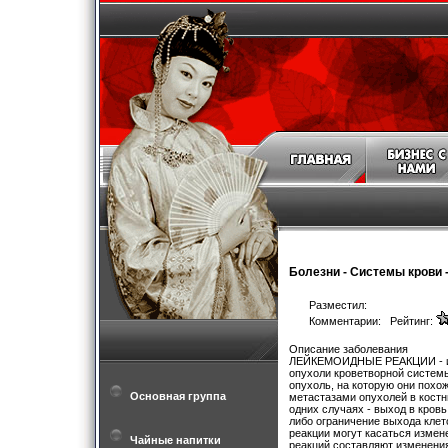
Болезни
-
Системы крови
Разместил:
Комментарии: Рейтинг:
Описание заболевания
ЛЕЙКЕМОИДНЫЕ РЕАКЦИИ - изменения в крови и органах кроветворения, напоминающие лейкозы и другие опухоли кроветворной системы, но всегда имеющие реактивный характер и не трансформирующиеся в ту опухоль, на которую они похожи. Могут быть вызваны различными инфекциями, интоксикациями, опухолями, метастазами опухолей в костный мозг. Патогенез. Механизм развития неодинаков при различных типах реакций: в одних случаях - выход в кровь незрелых клеточных элементов, в других-повышенная продукция клеток крови либо ограничение выхода клеток в ткани, либо наличие нескольких механизмов одновременно. Лейкемоидные реакции могут касаться изменений в крови, костном мозге, лимфатических узлах, селезенке. Особую группу реакций составляют изменения белковых фракций крови, имитирующие опухоли иммунокомпетентной системы - миеломную болезнь, макроглобулинемию Вальденстрема. Лейкемоидные реакции гранулоцитарного типа, напоминающие хронический миелолейкоз или сублейкемический миелоз, сопровождают тяжелые инфекции интоксикации. В крови отмечается нейтрофильный лейкоцитоз со сдвигом ядерной формулы до миалоцитов. В отличие от хронического миелолейкоза реактивный лейкоцитоз всегда имеет в своей основе тяжелый процесс, сопровождающийся повышением температуры тела, наличием воспалительных очагов, сепсиса. Именно с массивной гибелью микробных тел и попаданием в кровь эндотоксина связаны выброс в кровь гранулоцитарного резерва костного мозга, повышенная продукция гранулоцитов. В начале хронического миелолейкоза и при сублейкемическом миелозе, с которым можно спутать воспалительную картину крови, никакой интоксикации не наблюдается, соматически больной совершенно сохранен. В сомнительных случаях динамическое наблюдение позволит устранить диагностические затруднения: либо станет очевидным воспалительный процесс, либо неуклонный рост числа лейкоцитов послужит основанием для специального исследования костоно мозга (см. Хронический миелолейкоз). Изредка нейтрофильный лейкоцитоз без существенного омоложения формулы наблюдается при раке, однако при хроническом миелолейкозе всегда имеет место "омоложение" формулы до миелоцитов и промиелоцитов. Эозинофильныв реакции крови сопровождают аллергические диатезы, сенсибилизацию организма паразитами, медикаментами, изредка опухолевый рост (например, лимфогранулематоз, Т-клеточную лимфосаркому, рак и т. п. ). Высокая эозинофилия крови требует тщательного исследования: в первую очередь исключения медикаментозной сенсибилизации, инвазии паразитов (см. Гельминтозы}. В редких случаях высокая эозинофилия может отражать реакцию на острый Т-клеточный лейкоз в алейкемической стадии (когда бластные клетки еще не вышли в кровь), рак. Поэтому немотивированная высокая эозинофилия требует всестороннего онкологического обследования, в том числе и пункции костного мозга. Уровень лейкоцитоза при высоко
Основная группа
Чайные напитки