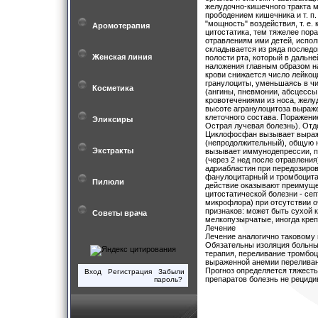
желудочно-кишечного тракта м
прободением кишечника и т. п
"мощность" воздействия, т. е.
Аромотерапия
цитостатика, тем тяжелее пор
отравлениям ими детей, испол
складывается из ряда последо
Женская линия
полости рта, который в даль
наложения главным образом на
крови снижается число лейкоц
гранулоциты, уменьшаясь в чи
Косметика
(ангины, пневмонии, абсцессы 
кровотечениями из носа, желу
высоте агранулоцитоза выраже
клеточного состава. Поражени
Эликсиры
Острая лучевая болезнь). От
Циклофосфан вызывает выраж
(непродолжительный), общую н
Экстракты
вызывает иммунодепрессии, п
(через 2 нед после отравлени
адриабластин при передозиров
фанулоцитарный и тромбоцита
Пилюли
действие оказывают преимуще
цитостатической болезни - се
микрофлора) при отсутствии 
признаков: может быть сухой 
Советы врача
мелкопузырчатые, иногда кре
Лечение
Лечение аналогично таковому 
Обязательны изоляция больны
терапия, переливание тромбо
выраженной анемии переливани
Прогноз определяется тяжесть
Вход
Регистрация
Забыли
препаратов болезнь не рециди
пароль?