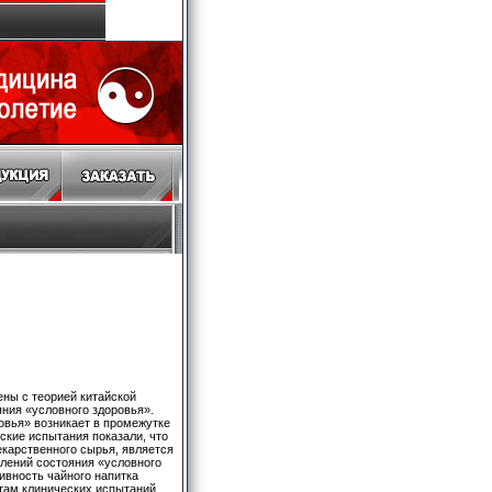
ны с теорией китайской
ния «условного здоровья».
овья» возникает в промежутке
ские испытания показали, что
екарственного сырья, является
лений состояния «условного
ивность чайного напитка
атам клинических испытаний