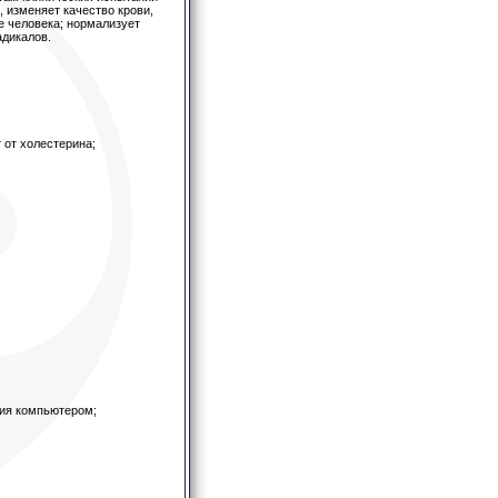
 изменяет качество крови,
е человека; нормализует
адикалов.
 от холестерина;
ния компьютером;