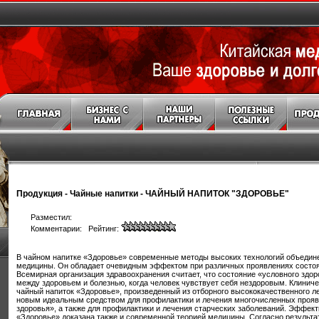
Продукция
-
Чайные напитки
-
ЧАЙНЫЙ НАПИТОК "ЗДОРОВЬЕ"
Разместил:
Комментарии: Рейтинг:
В чайном напитке «Здоровье» современные методы высоких технологий объедине
медицины. Он обладает очевидным эффектом при различных проявлениях состоя
Всемирная организация здравоохранения считает, что состояние «условного здор
между здоровьем и болезнью, когда человек чувствует себя нездоровым. Клиниче
чайный напиток «Здоровье», произведенный из отборного высококачественного л
новым идеальным средством для профилактики и лечения многочисленных прояв
здоровья», а также для профилактики и лечения старческих заболеваний. Эффект
«Здоровье» доказана также и современной теорией медицины. Согласно результ