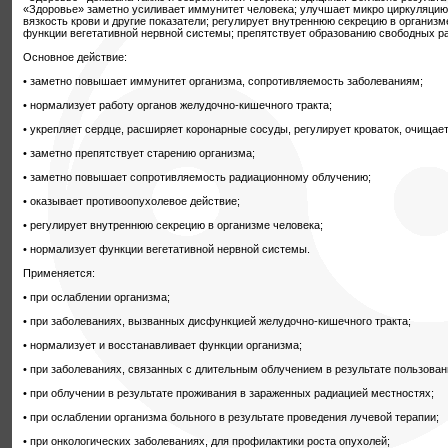
«Здоровье» заметно усиливает иммунитет человека; улучшает микро циркуляцию,
вязкость крови и другие показатели; регулирует внутреннюю секрецию в организм
функции вегетативной нервной системы; препятствует образованию свободных р
Основное действие:
• заметно повышает иммунитет организма, сопротивляемость заболеваниям;
• нормализует работу органов желудочно-кишечного тракта;
• укрепляет сердце, расширяет коронарные сосуды, регулирует кроваток, очищает
• заметно препятствует старению организма;
• заметно повышает сопротивляемость радиационному облучению;
• оказывает противоопухолевое действие;
• регулирует внутреннюю секрецию в организме человека;
• нормализует функции вегетативной нервной системы.
Применяется:
• при ослаблении организма;
• при заболеваниях, вызванных дисфункцией желудочно-кишечного тракта;
• нормализует и восстанавливает функции организма;
• при заболеваниях, связанных с длительным облучением в результате пользова
• при облучении в результате проживания в зараженных радиацией местностях;
• при ослаблении организма больного в результате проведения лучевой терапии;
• при онкологических заболеваниях, для профилактики роста опухолей;