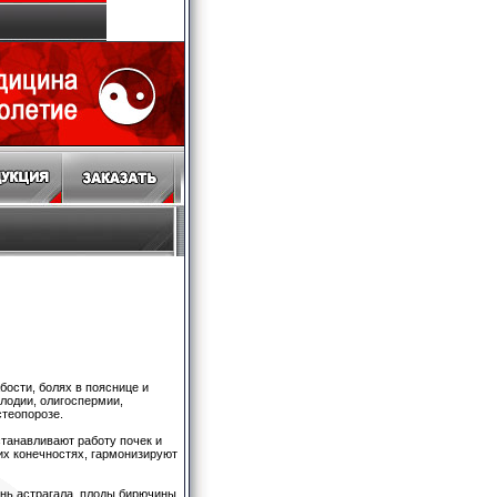
ости, болях в пояснице и
лодии, олигоспермии,
стеопорозе.
станавливают работу почек и
их конечностях, гармонизируют
ень астрагала, плоды бирючины