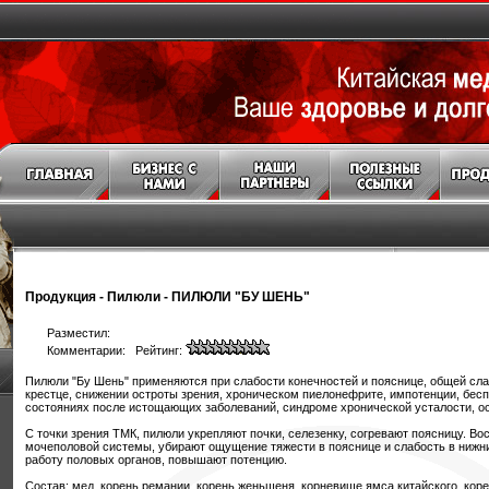
Продукция
-
Пилюли
-
ПИЛЮЛИ "БУ ШЕНЬ"
Разместил:
Комментарии: Рейтинг:
Пилюли "Бу Шень" применяются при слабости конечностей и пояснице, общей слаб
крестце, снижении остроты зрения, хроническом пиелонефрите, импотенции, бесп
состояниях после истощающих заболеваний, синдроме хронической усталости, о
С точки зрения ТМК, пилюли укрепляют почки, селезенку, согревают поясницу. Во
мочеполовой системы, убирают ощущение тяжести в пояснице и слабость в нижн
работу половых органов, повышают потенцию.
Состав: мед, корень ремании, корень женьшеня, корневище ямса китайского, кор