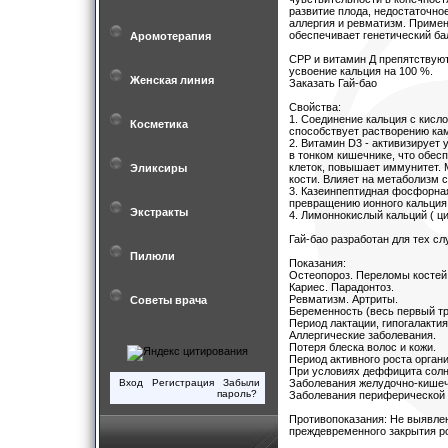
развитие плода, недостаточно
аллергия и ревматизм. Примен
обеспечивает генетический бал
Аромотерапия
СРР и витамин Д препятствуют
усвоение кальция на 100 %.
Женская линия
Заказать Гай-бао
Свойства:
1. Соединение кальция с кисл
Косметика
способствует растворению кам
2. Витамин D3 - активизирует
в тонком кишечнике, что обес
клеток, повышает иммунитет. 
Эликсиры
кости. Влияет на метаболизм 
3. Казеинпептидная фосфорная
превращению ионного кальция 
Экстракты
4. Лимоннокислый кальций ( ц
Гай-бао разработан для тех с
Пилюли
Показания:
Остеопороз. Переломы костей
Кариес. Парадонтоз.
Ревматизм. Артриты.
Советы врача
Беременность (весь первый тр
Период лактации, гипогалакти
Аллергические заболевания.
Потеря блеска волос и кожи.
Период активного роста орган
При условиях деффицита солн
Вход
Регистрация
Забыли
Заболевания желудочно-кишеч
пароль?
Заболевания периферической 
Противопоказания: Не выявлен
преждевременного закрытия ро