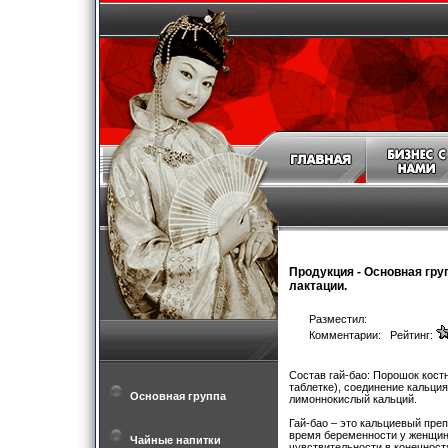
Продукция
-
Основная гру
лактации.
Разместил:
Комментарии: Рейтинг:
Состав гай-бао: Порошок кост
таблетке), соединение кальци
Основная группа
лимоннокислый кальций.
Гай-бао – это кальциевый пр
время беременности у женщин 
Чайные напитки
чувствительности в конечност