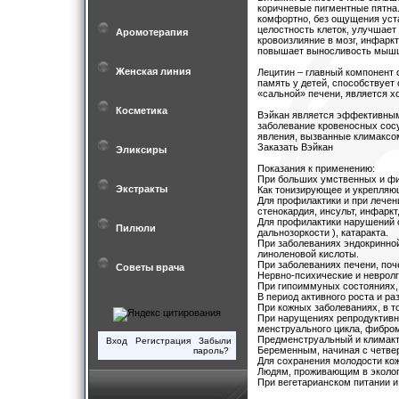
коричневые пигментные пятна.
комфортно, без ощущения уст
целостность клеток, улучшает
Аромотерапия
кровоизлияние в мозг, инфаркт
повышает выносливость мышц
Женская линия
Лецитин – главный компонент 
память у детей, способствует
«сальной» печени, является 
Косметика
Вэйкан является эффективным
заболевание кровеносных сос
явления, вызванные климаксом
Заказать Вэйкан
Эликсиры
Показания к применению:
При больших умственных и фи
Экстракты
Как тонизирующее и укрепляю
Для профилактики и при лечен
стенокардия, инсульт, инфаркт
Для профилактики нарушений о
Пилюли
дальнозоркости ), катаракта.
При заболеваниях эндокринной
линоленовой кислоты.
При заболеваниях печени, поч
Советы врача
Нервно-психические и невролг
При гипоиммуных состояниях,
В период активного роста и ра
При кожных заболеваниях, в то
При нарущениях репродуктивн
менструального цикла, фибро
Предменструальный и климакте
Вход
Регистрация
Забыли
Беременным, начиная с четвер
пароль?
Для сохранения молодости кож
Людям, проживающим в эколог
При вегетарианском питании и