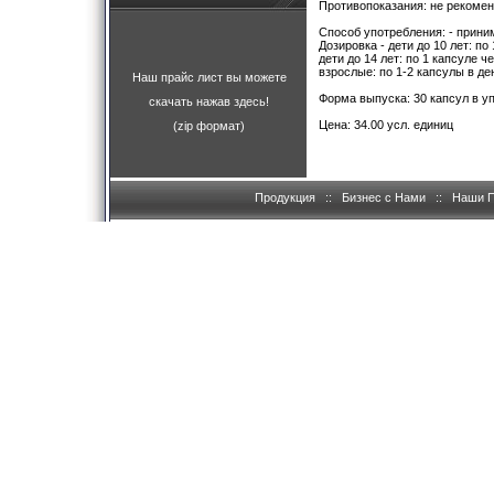
Противопоказания: не рекоме
Способ употребления: - приним
Дозировка - дети до 10 лет: по
дети до 14 лет: по 1 капсуле ч
взрослые: по 1-2 капсулы в де
Наш прайс лист вы можете
Форма выпуска: 30 капсул в уп
скачать нажав здесь!
Цена: 34.00 усл. единиц
(zip формат)
Продукция
::
Бизнес с Нами
::
Наши 