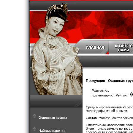
Продукция
-
Основная гру
Разместил:
Комментарии: Рейтинг:
Среди микроэлементов железо
железодефицитной анемии.
Основная группа
Состав: глюкоза, лактат закис
Симптомами малокровия являют
блеск, тонкие ломкие ногти, у
Чайные напитки
способности к сосредоточению