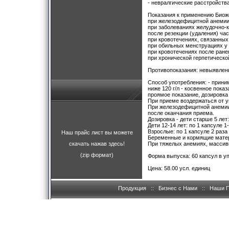
- невралгические расстройства
Показания к применению Биож
при железодефицитной анемии
при заболеваниях желудочно-к
после резекции (удаления) час
при кровотечениях, связанных
при обильных менструациях у
при кровотечениях после ране
при хронической герпетическо
Противопоказания: невыявлен
Способ употребления: - прини
ниже 120 г/л - косвенное пока
проямое показание, дозировка 
При приеме воздержаться от у
При железодефицитной анемии 
после оканчания приема.
Дозировка - дети старше 5 лет:
Дети 12-14 лет: по 1 капсуле 1-
Взрослые: по 1 капсуле 2 раза 
Наш прайс лист вы можете
Беременные и кормящие матери
скачать нажав здесь!
При тяжелых анемиях, массивн
(zip формат)
Форма выпуска: 60 капсул в уп
Цена: 58.00 усл. единиц
Продукция
::
Бизнес с Нами
::
Наши 