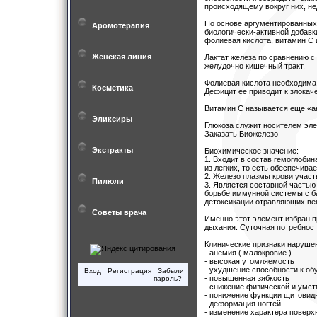
происходящему вокруг них, не
Но основе аргументированных
Аромотерапия
биологически-активной добавк
фолиевая кислота, витамин С 
Женская линия
Лактат железа по сравнению с
желудочно кишечный тракт.
Фолиевая кислота необходима 
Косметика
Дефицит ее приводит к злокач
Витамин С называется еще «ан
Эликсиры
Глюкоза служит носителем эл
Заказать Биожелезо
Экстракты
Биохимическое значение:
1. Входит в состав гемоглобин
из легких, то есть обеспечива
2. Железо плазмы крови участ
Пилюли
3. Является составной частью 
борьбе иммунной системы с ба
детоксикации отравляющих ве
Советы врача
Именно этот элемент избран 
дыхания. Суточная потребность
Клинические признаки наруше
- анемия ( малокровие )
- высокая утомляемость
- ухудшение способности к об
Вход
Регистрация
Забыли
- повышенная зябкость
пароль?
- снижение физической и умст
- понижение функции щитовид
- деформация ногтей
- изменение характера повер