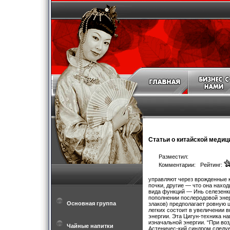
Статьи о китайской медиц
Разместил:
Комментарии: Рейтинг:
управляют через врожденные к
почки, другие — что она нахо
вида функций — Инь селезенки
пополнении послеродовой энер
Основная группа
злаков) предполагает ровную 
легких состоит в увеличении в
энергии. Эта Цигун-техника на
изначальной энергии. “При во
Чайные напитки
Астеничес-кий синдром следуе