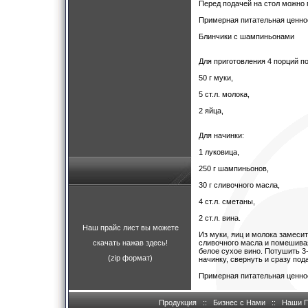
Перед подачей на стол можно 
Примерная питательная ценност
Блинчики с шампиньонами
Для приготовления 4 порций п
50 г муки,
5 ст.л. молока,
2 яйца,
Для начинки:
1 луковица,
250 г шампиньонов,
30 г сливочного масла,
4 ст.л. сметаны,
2 ст.л. вина.
Наш прайс лист вы можете
Из муки, яиц и молока замеси
скачать нажав здесь!
сливочного масла и помешивая
белое сухое вино. Потушить 3
(zip формат)
начинку, свернуть и сразу под
Примерная питательная ценност
Продукция
::
Бизнес с Нами
::
Наши 