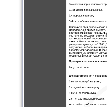
3/4 стакана коричневого сахар
11 ст. ложек порошка какао,
3/4 порошка ванили,
3-4 ст. л. обезжиренного молок
Смешайте сгущенное молоко с 
Переложите в другую емкость 
растворимый кофе, корицу, чи
постепенно добавляя воду и я
или керамической посуде приг
сахар в белки до тех пор, пок
разогрейте духовку до 180 С.
получились небольшие шарики 
в форму для запекания. Вылей
Выпекайте 25-30 минут. Остуд
коричневый сахар, какао, ван
Примерная питательная ценност
Капустный салат
Для приготовления 4 порции п
1 кочан молодой капусты,
1 сладкий желтый перец,
1 пучок зеленого лука,
2 ст. л. растительного масла,
молотый острый перец и соль 