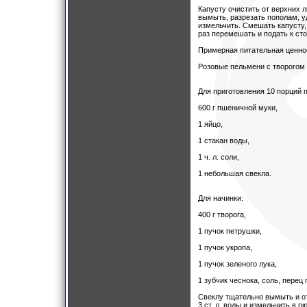
Капусту очистить от верхних 
вымыть, разрезать пополам, у
измельчить. Смешать капусту, 
раз перемешать и подать к сто
Примерная питательная ценност
Розовые пельмени с творогом
Для приготовления 10 порций 
600 г пшеничной муки,
1 яйцо,
1 стакан воды,
1 ч. л. соли,
1 небольшая свекла.
Для начинки:
400 г творога,
1 пучок петрушки,
1 пучок укропа,
1 пучок зеленого лука,
1 зубчик чеснока, соль, перец 
Свеклу тщательно вымыть и от
3 ст. л. воды и измельчить в п