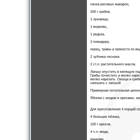
пачка рисовых макарон,
200 г грибов,
1 луковица,
1 морковь,
1 редька,
2 помидора,
перец, травы и пряности по вк
2 зубчика чеснока
2 ст.л. растительного масла.
Лапшу опустить в кипящую подс
Грибы почистить и мелко нарез
мелко нарезать. Овощи и грибы
смешать с лапшой.
Примерная питательная ценност
Яблоки с медом и орехами, за
Для приготовления 4 порций п
4 больших яблока,
100 г орехов,
4 ч.л. меда,
ванилин,