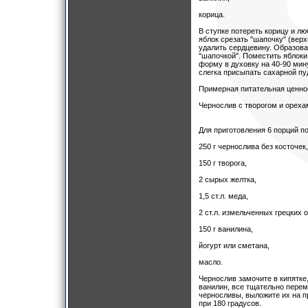
корица.
В ступке потереть корицу и л
яблок срезать "шапочку" (верх
удалить сердцевину. Образов
"шапочкой". Поместить яблоки
форму в духовку на 40-90 мин
слегка присыпать сахарной пу
Примерная питательная ценност
Чернослив с творогом и ореха
Для приготовления 6 порций п
250 г чернослива без косточек,
150 г творога,
2 сырых желтка,
1,5 ст.л. меда,
2 ст.л. измельченных грецких 
150 г ванилина,
йогурт или сметана,
масло.
Чернослив замочите в кипятке,
ванилин, все тщательно перем
черносливы, выложите их на п
при 180 градусов.