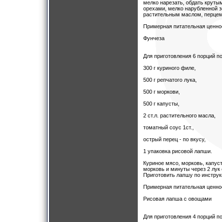
мелко нарезать, обдать круты
орехами, мелко нарубленной 
растительным маслом, перцем
Примерная питательная ценност
Фунчеза
Для приготовления 6 порций п
300 г куриного филе,
500 г репчатого лука,
500 г моркови,
500 г капусты,
2 ст.л. растительного масла,
томатный соус 1ст.,
острый перец - по вкусу,
1 упаковка рисовой лапши.
Куриное мясо, морковь, капус
морковь и минуты через 2 лук 
Приготовить лапшу по инстру
Примерная питательная ценност
Рисовая лапша с овощами
Для приготовления 4 порций п