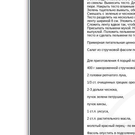
из свеклы. Вымесить тесто. Дл
пюре. Накрыть тесто влажным 
Зелень тщательно вымыть, обс
Смешать с зеленью и чесноком
Тесто разделить на несколько
ленту шириной 8 см. Уложить п
Сложить ленту вдвое так, чтоб
Присыпать пельмени мукой. Не
выпуклой. Положить пельмени 
тесто и сделать пельмени по т
Примерная питательная ценност
Салат из стручковой фасоли п
Для приготовления 4 порций п
400 г замороженной стручково
2 головки репчатого лука,
1/3 ст. очищенных грецких оре
2-3 дольки чеснока,
пучок зелени петрушки,
пучок кинзы,
1 ст.л. уксуса,
2 ст.л. растительного масла,
молотый красный перец - по вк
Фасоль опустить в подсоленну