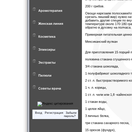
200 г грибов.
Аромотерапия
Овощи нарезаем полосками/пл
срезать лишний жир) нужно на
добавить другие специи по вк
Женская линия
температуре около 170-180 гр
обратно в духовку на полчаса.
Примерная питательная ценност
Косметика
Мексиканский вулкан
Эликсиры
Для приготовления 15 порций 
половина стакана сгущенного 
Экстракты
3/4 стакана шоколада,
1 полуфабрикат шоколадного т
Пилюли
2 ст. л. быстрорастворимого к
1 ч. л. корицы,
Советы врача
1 ст. л. чили или 1,8 -кайенско
1 стакан воды,
1 целое яйцо,
Вход
Регистрация
Забыли
3 яичных белка,
пароль?
три стакана сахарного песка,
15 орехов (фундук),