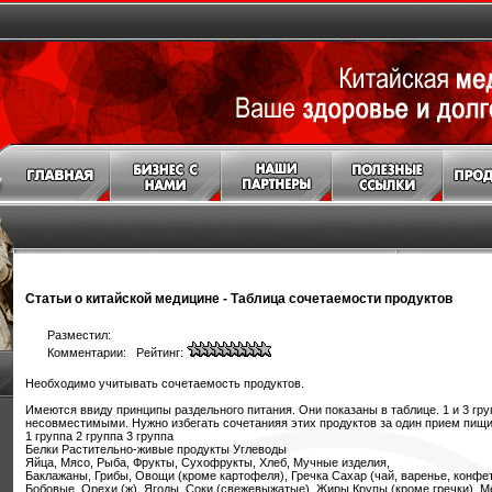
Статьи о китайской медицине
-
Таблица сочетаемости продуктов
Разместил:
Комментарии: Рейтинг:
Необходимо учитывать сочетаемость продуктов.
Имеются ввиду принципы раздельного питания. Они показаны в таблице. 1 и 3 гр
несовместимыми. Нужно избегать сочетанияя этих продуктов за один прием пищи
1 группа 2 группа 3 группа
Белки Растительно-живые продукты Углеводы
Яйца, Мясо, Рыба, Фрукты, Сухофрукты, Хлеб, Мучные изделия,
Баклажаны, Грибы, Овощи (кроме картофеля), Гречка Сахар (чай, варенье, конфе
Бобовые, Орехи (ж), Ягоды, Соки (свежевыжатые), Жиры Крупы (кроме гречки), 