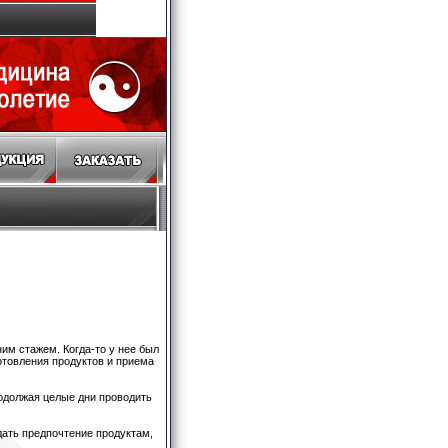
им стажем. Когда-то у нее был
отовления продуктов и приема
родолжая целые дни проводить
тдать предпочтение продуктам,