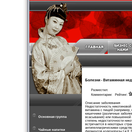
Болезни
-
Витаминная нед
Разместил:
Комментарии: Рейтинг:
Описание заболевания
Недостаточность никотиновой 
витамина с пищей (например,
кишечнике (различные заболе
Основная группа
всасывания) или повышенной п
степень недостаточности ник
встречается в некоторых стра
антипеллагрическими средств
Чайные напитки
ферментов кодегидразы I и II