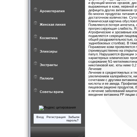
и функций многих органов, ди
выраженные в коже, нервной 
дефицита других витаминов гр
Аромотерапия
Во многих продуктах питания 
достаточном количестве. Суто
Клиническая картина обуслов
Женская линия
Появляются потеря аппетита, 
прогрессирующая слабость. Я
Атрофические и эрозивные изм
подавляется секреция пищева
Косметика
общей раздражительностью, с
заднебоковых столбов). В тяж
Поражение кожи проявляется 
(преимущественно на открыты
Эликсиры
папул. Нарушаются функции эн
характерных клинических про
содержание N1-метилникотинам
Экстракты
никотиновой кис. юты ниже 0,2
Лечение
Лечение в среднетяжелых и т
увеличением калорийности, ник
Пилюли
сочетании с другими витамина
кислоты и ее амида. Профилак
пищевом рационе продуктов, б
и лечение заболеваний кишечн
Советы врача
введение витамина РР лицам 
Вход
Регистрация
Забыли
пароль?